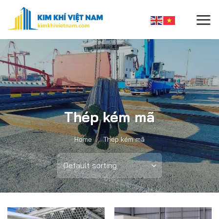
Skip
to
content
Thép kém mã
Home
/
Thép kém mã