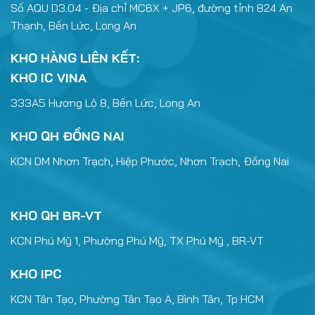
Số AQU D3.04 - Địa chỉ MC6X + JP6, đường tỉnh 824 An
Thạnh, Bến Lức, Long An
KHO HÀNG LIÊN KẾT:
KHO IC VINA
333A5 Hương Lộ 8, Bến Lức, Long An
KHO QH ĐỒNG NAI
KCN DM Nhơn Trạch, Hiệp Phước, Nhơn Trạch, Đồng Nai
KHO QH BR-VT
KCN Phú Mỹ 1, Phường Phú Mỹ, TX Phú Mỹ , BR-VT
KHO IPC
KCN Tân Tạo, Phường Tân Tạo A, Bình Tân, Tp HCM