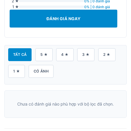
2 ★
0% | 0 đánh giá
1 ★
0% | 0 đánh giá
ĐÁNH GIÁ NGAY
TẤT CẢ
5 ★
4 ★
3 ★
2 ★
1 ★
CÓ ẢNH
Chưa có đánh giá nào phù hợp với bộ lọc đã chọn.