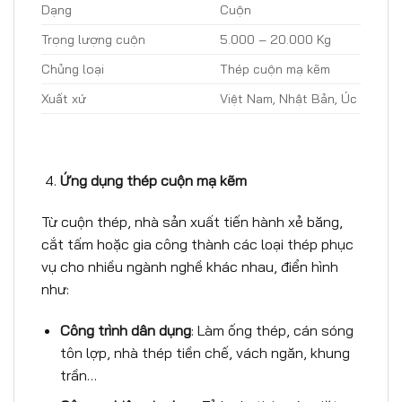
Dạng
Cuộn
Trọng lượng cuộn
5.000 – 20.000 Kg
Chủng loại
Thép cuộn mạ kẽm
Xuất xứ
Việt Nam, Nhật Bản, Úc
Ứ
ng d
ụ
ng thép cu
ộ
n m
ạ
k
ẽ
m
Từ cuộn thép, nhà sản xuất tiến hành xẻ băng,
cắt tấm hoặc gia công thành các loại thép phục
vụ cho nhiều ngành nghề khác nhau, điển hình
như:
Công trình dân d
ụ
ng
: Làm ống thép, cán sóng
tôn lợp, nhà thép tiền chế, vách ngăn, khung
trần…