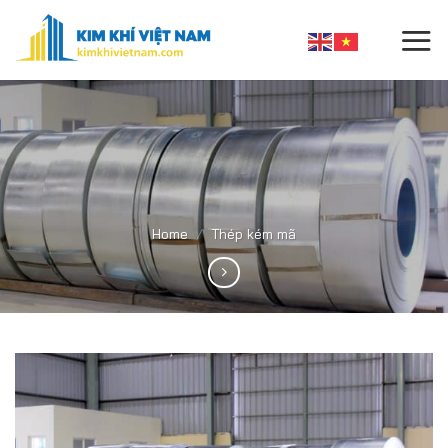
Skip
to
content
Home
/
Thép kém mã