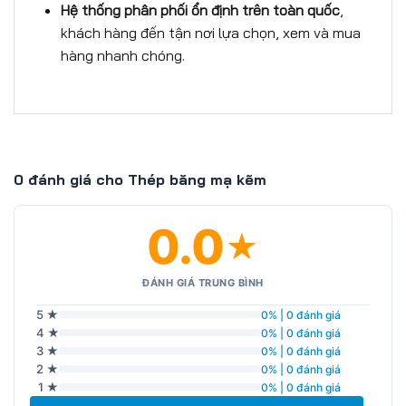
H
ệ
th
ố
ng ph
â
n ph
ố
i
ổ
n
đị
nh tr
ê
n to
à
n qu
ố
c
,
khách hàng đến tận nơi lựa chọn, xem và mua
hàng nhanh chóng.
0 đánh giá cho Thép băng mạ kẽm
0.0
★
ĐÁNH GIÁ TRUNG BÌNH
5 ★
0% | 0 đánh giá
4 ★
0% | 0 đánh giá
3 ★
0% | 0 đánh giá
2 ★
0% | 0 đánh giá
1 ★
0% | 0 đánh giá