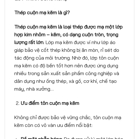
Thép cu
ộ
n m
ạ
k
ẽ
m là gì?
Thép cu
ộ
n m
ạ
k
ẽ
m l
à
lo
ạ
i th
é
p
đượ
c m
ạ
m
ộ
t l
ớ
p
h
ợ
p kim nh
ô
m
–
k
ẽ
m, c
ó
d
ạ
ng cu
ộ
n tr
ò
n, tr
ọ
ng
l
ượ
ng r
ấ
t l
ớ
n
. Lớp mạ kẽm được ví như lớp áo
giáp bảo vệ cốt thép không bị ăn mòn, rỉ sét do
tác động của môi trường. Nhờ đó, lớp tôn cuộn
mạ kẽm có độ bền tốt hơn nên được ứng dụng
nhiều trong sản xuất sản phẩm công nghiệp và
dân dụng như ống thép, xà gồ, cơ khí, chế tạo
máy, nhà xưởng…
Ư
u
đ
i
ể
m tôn cu
ộ
n m
ạ
k
ẽ
m
Không chỉ được bảo vệ vững chắc, tôn cuộn mạ
kẽm còn có vô vàn ưu điểm nổi bật: