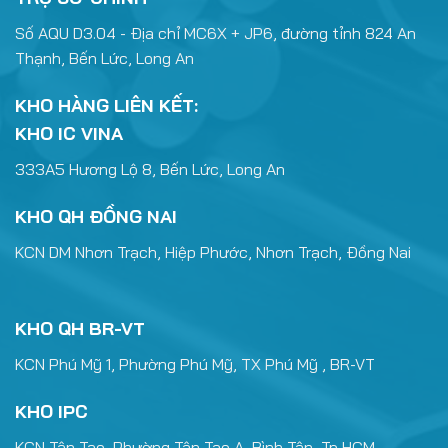
Số AQU D3.04 - Địa chỉ MC6X + JP6, đường tỉnh 824 An
Thạnh, Bến Lức, Long An
KHO HÀNG LIÊN KẾT:
KHO IC VINA
333A5 Hương Lộ 8, Bến Lức, Long An
KHO QH ĐỒNG NAI
KCN DM Nhơn Trạch, Hiệp Phước, Nhơn Trạch, Đồng Nai
KHO QH BR-VT
KCN Phú Mỹ 1, Phường Phú Mỹ, TX Phú Mỹ , BR-VT
KHO IPC
KCN Tân Tạo, Phường Tân Tạo A, Bình Tân, Tp HCM