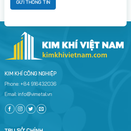
KIM KHÍ CÔNG NGHIỆP
Phone:
+84 916432036
Email:
info@vimetal.vn
TRỤ SỞ CHÍNH