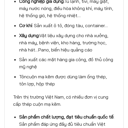
Công nghi
ệ
p gia d
ụ
ng:
Tủ lạnh, tivi, máy giặt,
máy nước nóng, điều hòa không khí, máy tính,
hệ thống gió, hệ thống nhiệt…
C
ơ
kh
í
: Sản xuất ô tô, đóng tàu, container…
Xây d
ự
ng:
Vật liệu xây dựng cho nhà xưởng,
nhà máy, bệnh viện, kho hàng, trường học,
nhà hát…Pano, biển hiệu quảng cáo
Sản xuất các mặt hàng gia công, đồ thủ công
mỹ nghệ
Tôncuộn mạ kẽm được dùng làm ống thép,
tôn lợp, hộp thép
Trên thị trường Việt Nam, có nhiều đơn vị cung
cấp thép cuộn mạ kẽm.
S
ả
n ph
ẩ
m ch
ấ
t l
ượ
ng,
đạ
t ti
ê
u chu
ẩ
n qu
ố
c t
ế
:
Sản phẩm đáp ứng đầy đủ tiêu chuẩn Việt