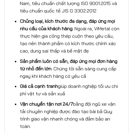
Nam, tiêu chuẩn chất lượng ISO 9001:2015 và
tiêu chuẩn quốc tế JIS G 3302:2012
Ch
ủ
ng lo
ạ
i, k
í
ch th
ướ
c
đ
a d
ạ
ng,
đ
á
p
ứ
ng m
ọ
i
nhu c
ầ
u c
ủ
a kh
á
ch h
à
ng
. Ngoài ra, ViMetal còn
thực hiện gia công thép cuộn theo yêu cầu,
tạo nên thành phẩm có kích thước chính xác
cao, dung sai thấp và bề mặt đẹ
S
ả
n ph
ẩ
m lu
ô
n c
ó
s
ẵ
n,
đ
á
p
ứ
ng m
ọ
i
đơ
n h
à
ng
t
ừ
nh
ỏ
đế
n l
ớ
n
. Chúng tôi sẵn sàng cung cấp
ngay khi khách hàng có yêu cầ
Giá c
ả
c
ạ
nh tranh
giúp doanh nghiệp tối ưu chi
phí vật tư và sản xuấ
V
ậ
n chuy
ể
n t
ậ
n n
ơ
i 24/7
bằng đội ngũ xe vận
tải chuyên nghiệp được đào tạo bài bả Quy
trình giao vận nhanh chóng và đảm bảo an
toàn.