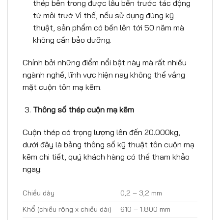
thép bên trong được lâu bền trước tác động
từ môi trườ Vì thế, nếu sử dụng đúng kỹ
thuật, sản phẩm có bền lên tới 50 năm mà
không cần bảo dưỡng.
Chính bởi những điểm nổi bật này mà rất nhiều
ngành nghề, lĩnh vực hiện nay không thể vắng
mặt cuộn tôn mạ kẽm.
Thông s
ố
thép cu
ộ
n m
ạ
k
ẽ
m
Cuộn thép có trọng lượng lên đến 20.000kg,
dưới đây là bảng thông số kỹ thuật tôn cuộn mạ
kẽm chi tiết, quý khách hàng có thể tham khảo
ngay:
Chiều dày
0,2 – 3,2 mm
Khổ (chiều rộng x chiều dài)
610 – 1.800 mm