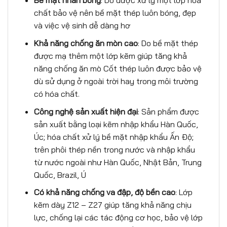
B
ề
m
ặ
t nh
ẵ
n b
ó
ng
: Do được xử lý một lớp hóa
chất bảo vệ nên bề mặt thép luôn bóng, đẹp
và việc vệ sinh dễ dàng hơ
Kh
ả
n
ă
ng ch
ố
ng
ă
n m
ò
n cao
: Do bề mặt thép
được mạ thêm một lớp kẽm giúp tăng khả
năng chống ăn mò Cốt thép luôn được bảo vệ
dù sử dụng ở ngoài trời hay trong môi trường
có hóa chất.
Công ngh
ệ
s
ả
n xu
ấ
t hi
ệ
n
đạ
i
: Sản phẩm được
sản xuất bằng loại kẽm nhập khẩu Hàn Quốc,
Úc; hóa chất xử lý bề mặt nhập khẩu Ấn Độ;
trên phôi thép nền trong nước và nhập khẩu
từ nước ngoài như Hàn Quốc, Nhật Bản, Trung
Quốc, Brazil, Ú
Có kh
ả
n
ă
ng ch
ố
ng va
đậ
p,
độ
b
ề
n cao
: Lớp
kẽm dày Z12 – Z27 giúp tăng khả năng chịu
lực, chống lại các tác động cơ học, bảo vệ lớp