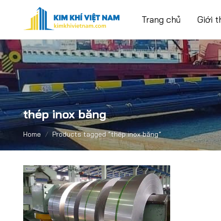
Skip
to
Trang chủ
Giới t
content
thép inox băng
Home
/
Products tagged “thép inox băng”