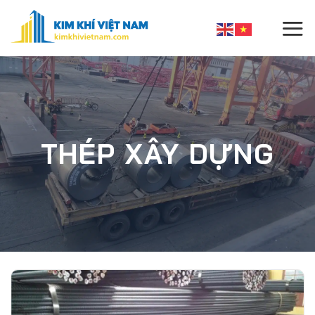
Skip
to
content
THÉP XÂY DỰNG