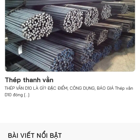
Thép thanh vằn
THÉP VẰN D10 LÀ GÌ? ĐẶC ĐIỂM, CÔNG DỤNG, BÁO GIÁ Thép vằn
D10 đóng [...]
BÀI VIẾT NỔI BẬT