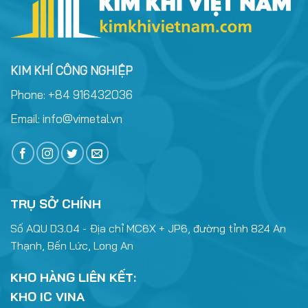
KIM KHÍ CÔNG NGHIỆP
Phone:
+84 916432036
Email:
info@vimetal.vn
TRỤ SỞ CHÍNH
Số AQU D3.04 - Địa chỉ MC6X + JP6, đường tỉnh 824 An
Thạnh, Bến Lức, Long An
KHO HÀNG LIÊN KẾT:
KHO IC VINA